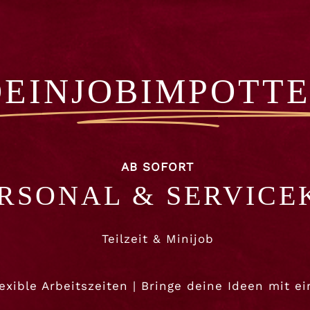
OUR 18:00-20:00
DEINJOBIMPOTT
Bar
Kontakt
AB SOFORT
Dir deinen Platz
RSONAL & SERVICE
Reservierung
Jobs
Teilzeit & Minijob
lexible Arbeitszeiten | Bringe deine Ideen mit ei