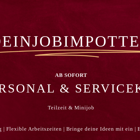
OUR 18:00-20:00
DEINJOBIMPOTT
Bar
Kontakt
AB SOFORT
RSONAL & SERVICE
Reservierung
Jobs
Teilzeit & Minijob
 | Flexible Arbeitszeiten | Bringe deine Ideen mit ein | 